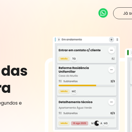
Já s
 das
ra
segundos e