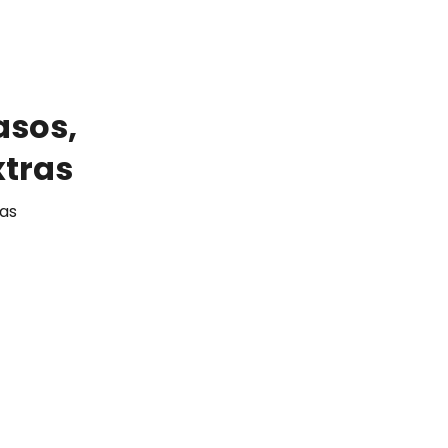
asos,
xtras
 as