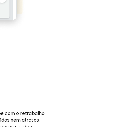
be com o retrabalho.
uídos nem atrasos.
presas na obra.